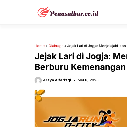
Langsung
ke
isi
Home
»
Olahraga
»
Jejak Lari di Jogja: Menjelajahi I
Jejak Lari di Jogja: Me
Berburu Kemenangan
Arsya Alfarizqi
Mei 8, 2026