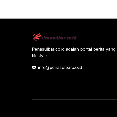
e
er
s
b
A
o
p
o
p
k
Penasulbar.co.id adalah portal berita yang 
lifestyle.
info@penasulbar.co.id