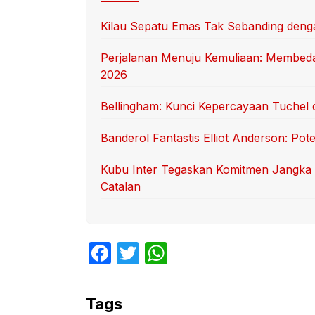
Kilau Sepatu Emas Tak Sebanding deng
Perjalanan Menuju Kemuliaan: Membedah
2026
Bellingham: Kunci Kepercayaan Tuchel 
Banderol Fantastis Elliot Anderson: Po
Kubu Inter Tegaskan Komitmen Jangka 
Catalan
F
T
W
a
w
h
c
itt
at
Tags