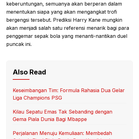
keberuntungan, semuanya akan berperan dalam
menentukan siapa yang akan mengangkat trofi
bergengsi tersebut. Prediksi Harry Kane mungkin
akan menjadi salah satu referensi menarik bagi para
penggemar sepak bola yang menanti-nantikan duel
puncak ini.
Also Read
Keseimbangan Tim: Formula Rahasia Dua Gelar
Liga Champions PSG
Kilau Sepatu Emas Tak Sebanding dengan
Gema Piala Dunia Bagi Mbappe
Perjalanan Menuju Kemuliaan: Membedah