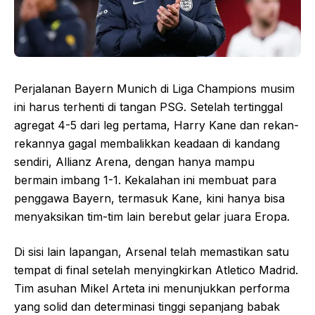
Perjalanan Bayern Munich di Liga Champions musim
ini harus terhenti di tangan PSG. Setelah tertinggal
agregat 4-5 dari leg pertama, Harry Kane dan rekan-
rekannya gagal membalikkan keadaan di kandang
sendiri, Allianz Arena, dengan hanya mampu
bermain imbang 1-1. Kekalahan ini membuat para
penggawa Bayern, termasuk Kane, kini hanya bisa
menyaksikan tim-tim lain berebut gelar juara Eropa.
Di sisi lain lapangan, Arsenal telah memastikan satu
tempat di final setelah menyingkirkan Atletico Madrid.
Tim asuhan Mikel Arteta ini menunjukkan performa
yang solid dan determinasi tinggi sepanjang babak