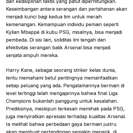
dan kedisiplinan taktis yang patut diperhitungkan.
Keseimbangan antara serangan dan pertahanan akan
menjadi kunci bagi kedua tim untuk meraih
kemenangan. Kemampuan individu pemain seperti
Kylian Mbappé di kubu PSG, misalnya, bisa menjadi
pembeda. Di sisi lain, soliditas lini tengah dan
efektivitas serangan balik Arsenal bisa menjadi
senjata ampuh mereka.
Harry Kane, sebagai seorang striker kelas dunia,
tentu memahami betul pentingnya memanfaatkan
setiap peluang yang ada. Pengalamannya bermain di
level tertinggi telah mengajarinya bahwa final Liga
Champions bukanlah panggung untuk kesalahan.
Prediksinya, meskipun terkesan memihak pada PSG,
juga menyiratkan apresiasi terhadap kualitas Arsenal.
Ia melihat bahwa perbedaan gaya bermain justru
akan membuat pertandingan semakin menarik, di