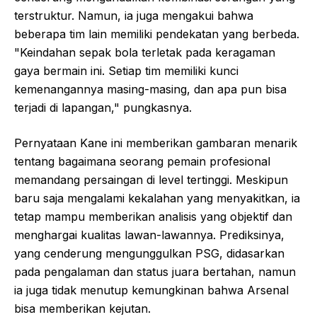
terstruktur. Namun, ia juga mengakui bahwa
beberapa tim lain memiliki pendekatan yang berbeda.
"Keindahan sepak bola terletak pada keragaman
gaya bermain ini. Setiap tim memiliki kunci
kemenangannya masing-masing, dan apa pun bisa
terjadi di lapangan," pungkasnya.
Pernyataan Kane ini memberikan gambaran menarik
tentang bagaimana seorang pemain profesional
memandang persaingan di level tertinggi. Meskipun
baru saja mengalami kekalahan yang menyakitkan, ia
tetap mampu memberikan analisis yang objektif dan
menghargai kualitas lawan-lawannya. Prediksinya,
yang cenderung mengunggulkan PSG, didasarkan
pada pengalaman dan status juara bertahan, namun
ia juga tidak menutup kemungkinan bahwa Arsenal
bisa memberikan kejutan.