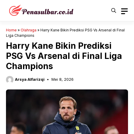
Langsung
ke
isi
Home
»
Olahraga
»
Harry Kane Bikin Prediksi PSG Vs Arsenal di Final
Liga Champions
Harry Kane Bikin Prediksi
PSG Vs Arsenal di Final Liga
Champions
Arsya Alfarizqi
Mei 8, 2026