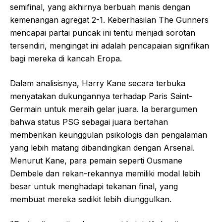
semifinal, yang akhirnya berbuah manis dengan
kemenangan agregat 2-1. Keberhasilan The Gunners
mencapai partai puncak ini tentu menjadi sorotan
tersendiri, mengingat ini adalah pencapaian signifikan
bagi mereka di kancah Eropa.
Dalam analisisnya, Harry Kane secara terbuka
menyatakan dukungannya terhadap Paris Saint-
Germain untuk meraih gelar juara. Ia berargumen
bahwa status PSG sebagai juara bertahan
memberikan keunggulan psikologis dan pengalaman
yang lebih matang dibandingkan dengan Arsenal.
Menurut Kane, para pemain seperti Ousmane
Dembele dan rekan-rekannya memiliki modal lebih
besar untuk menghadapi tekanan final, yang
membuat mereka sedikit lebih diunggulkan.