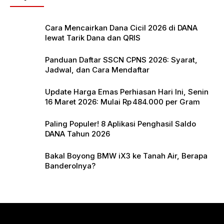
o
p
k
Cara Mencairkan Dana Cicil 2026 di DANA
lewat Tarik Dana dan QRIS
Panduan Daftar SSCN CPNS 2026: Syarat,
Jadwal, dan Cara Mendaftar
Update Harga Emas Perhiasan Hari Ini, Senin
16 Maret 2026: Mulai Rp 484.000 per Gram
Paling Populer! 8 Aplikasi Penghasil Saldo
DANA Tahun 2026
Bakal Boyong BMW iX3 ke Tanah Air, Berapa
Banderolnya?