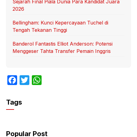
Sejarah Final Piala Dunia Para Kandidat Juara
2026
Bellingham: Kunci Kepercayaan Tuchel di
Tengah Tekanan Tinggi
Banderol Fantastis Elliot Anderson: Potensi
Menggeser Tahta Transfer Pemain Inggris
F
T
W
a
w
h
c
itt
at
Tags
e
er
s
b
A
o
p
Popular Post