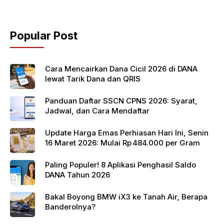
b
A
o
p
Popular Post
o
p
k
Cara Mencairkan Dana Cicil 2026 di DANA
lewat Tarik Dana dan QRIS
Panduan Daftar SSCN CPNS 2026: Syarat,
Jadwal, dan Cara Mendaftar
Update Harga Emas Perhiasan Hari Ini, Senin
16 Maret 2026: Mulai Rp 484.000 per Gram
Paling Populer! 8 Aplikasi Penghasil Saldo
DANA Tahun 2026
Bakal Boyong BMW iX3 ke Tanah Air, Berapa
Banderolnya?