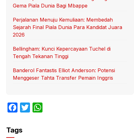
Gema Piala Dunia Bagi Mbappe
Perjalanan Menuju Kemuliaan: Membedah
Sejarah Final Piala Dunia Para Kandidat Juara
2026
Bellingham: Kunci Kepercayaan Tuchel di
Tengah Tekanan Tinggi
Banderol Fantastis Elliot Anderson: Potensi
Menggeser Tahta Transfer Pemain Inggris
F
T
W
a
w
h
c
itt
at
Tags
e
er
s