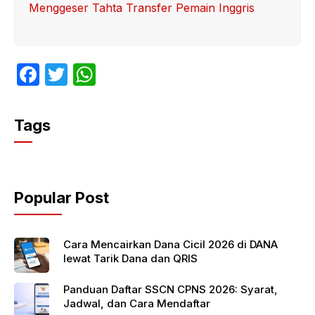
Menggeser Tahta Transfer Pemain Inggris
F
T
W
a
w
h
c
itt
at
Tags
e
er
s
b
A
o
p
Popular Post
o
p
k
Cara Mencairkan Dana Cicil 2026 di DANA
lewat Tarik Dana dan QRIS
Panduan Daftar SSCN CPNS 2026: Syarat,
Jadwal, dan Cara Mendaftar