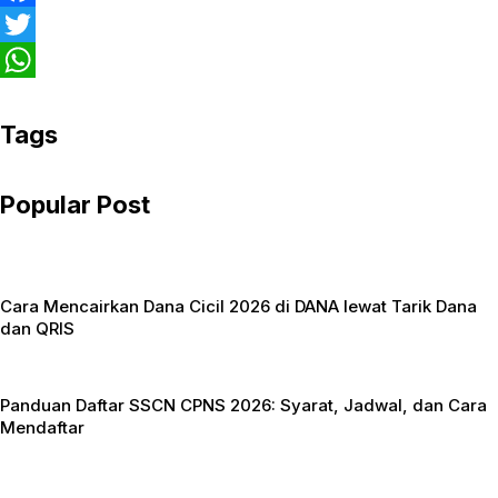
F
a
T
c
w
W
e
i
h
Tags
b
t
a
Popular Post
o
t
t
o
e
s
k
r
A
Cara Mencairkan Dana Cicil 2026 di DANA lewat Tarik Dana
p
dan QRIS
p
Panduan Daftar SSCN CPNS 2026: Syarat, Jadwal, dan Cara
Mendaftar