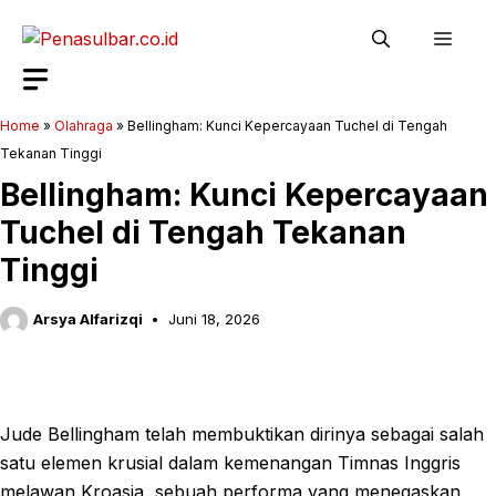
Langsung
Men
ke
isi
Home
»
Olahraga
»
Bellingham: Kunci Kepercayaan Tuchel di Tengah
Tekanan Tinggi
Bellingham: Kunci Kepercayaan
Tuchel di Tengah Tekanan
Tinggi
Arsya Alfarizqi
Juni 18, 2026
Jude Bellingham telah membuktikan dirinya sebagai salah
satu elemen krusial dalam kemenangan Timnas Inggris
melawan Kroasia, sebuah performa yang menegaskan