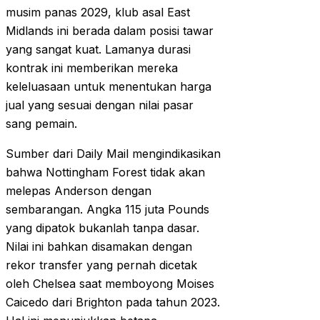
musim panas 2029, klub asal East
Midlands ini berada dalam posisi tawar
yang sangat kuat. Lamanya durasi
kontrak ini memberikan mereka
keleluasaan untuk menentukan harga
jual yang sesuai dengan nilai pasar
sang pemain.
Sumber dari Daily Mail mengindikasikan
bahwa Nottingham Forest tidak akan
melepas Anderson dengan
sembarangan. Angka 115 juta Pounds
yang dipatok bukanlah tanpa dasar.
Nilai ini bahkan disamakan dengan
rekor transfer yang pernah dicetak
oleh Chelsea saat memboyong Moises
Caicedo dari Brighton pada tahun 2023.