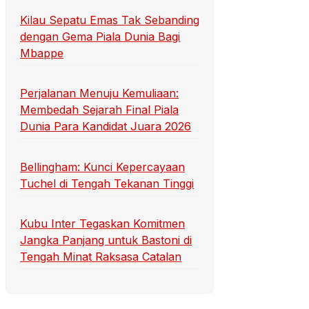
Kilau Sepatu Emas Tak Sebanding
dengan Gema Piala Dunia Bagi
Mbappe
Perjalanan Menuju Kemuliaan:
Membedah Sejarah Final Piala
Dunia Para Kandidat Juara 2026
Bellingham: Kunci Kepercayaan
Tuchel di Tengah Tekanan Tinggi
Kubu Inter Tegaskan Komitmen
Jangka Panjang untuk Bastoni di
Tengah Minat Raksasa Catalan