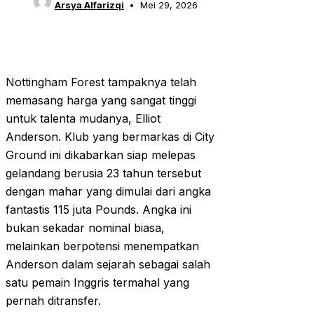
Arsya Alfarizqi
Mei 29, 2026
Nottingham Forest tampaknya telah
memasang harga yang sangat tinggi
untuk talenta mudanya, Elliot
Anderson. Klub yang bermarkas di City
Ground ini dikabarkan siap melepas
gelandang berusia 23 tahun tersebut
dengan mahar yang dimulai dari angka
fantastis 115 juta Pounds. Angka ini
bukan sekadar nominal biasa,
melainkan berpotensi menempatkan
Anderson dalam sejarah sebagai salah
satu pemain Inggris termahal yang
pernah ditransfer.