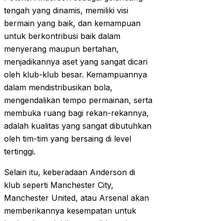
tengah yang dinamis, memiliki visi
bermain yang baik, dan kemampuan
untuk berkontribusi baik dalam
menyerang maupun bertahan,
menjadikannya aset yang sangat dicari
oleh klub-klub besar. Kemampuannya
dalam mendistribusikan bola,
mengendalikan tempo permainan, serta
membuka ruang bagi rekan-rekannya,
adalah kualitas yang sangat dibutuhkan
oleh tim-tim yang bersaing di level
tertinggi.
Selain itu, keberadaan Anderson di
klub seperti Manchester City,
Manchester United, atau Arsenal akan
memberikannya kesempatan untuk