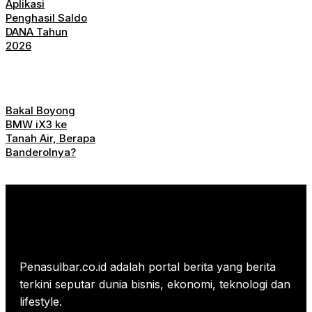
Aplikasi
Penghasil Saldo
DANA Tahun
2026
Bakal Boyong
BMW iX3 ke
Tanah Air, Berapa
Banderolnya?
Penasulbar.co.id adalah portal berita yang berita
terkini seputar dunia bisnis, ekonomi, teknologi dan
lifestyle.