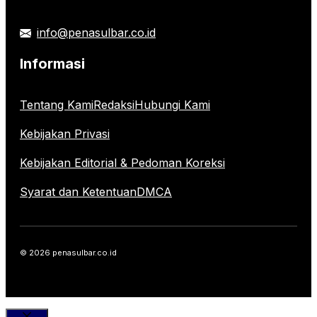
info@penasulbar.co.id
Informasi
Tentang Kami
Redaksi
Hubungi Kami
Kebijakan Privasi
Kebijakan Editorial & Pedoman Koreksi
Syarat dan Ketentuan
DMCA
© 2026 penasulbar.co.id