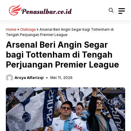
Langsung
ke
isi
Home
»
Olahraga
»
Arsenal Beri Angin Segar bagi Tottenham di
Tengah Perjuangan Premier League
Arsenal Beri Angin Segar
bagi Tottenham di Tengah
Perjuangan Premier League
Arsya Alfarizqi
Mei 11, 2026