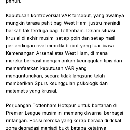
penuh.
Keputusan kontroversial VAR tersebut, yang awalnya
mungkin terasa pahit bagi West Ham, justru menjadi
berkah tak terduga bagi Tottenham. Dalam situasi
krusial di akhir musim, setiap poin dan setiap hasil
pertandingan rival memiliki bobot yang luar biasa.
Kemenangan Arsenal atas West Ham, di mana
mereka berhasil mengamankan keunggulan tipis dan
memanfaatkan keputusan VAR yang
menguntungkan, secara tidak langsung telah
memberikan Spurs keunggulan psikologis dan
matematis yang krusial.
Perjuangan Tottenham Hotspur untuk bertahan di
Premier League musim ini memang diwarnai berbagai
rintangan. Posisi mereka yang kerap berada di dekat
zona degradasi menjadi bukti betapa ketatnya