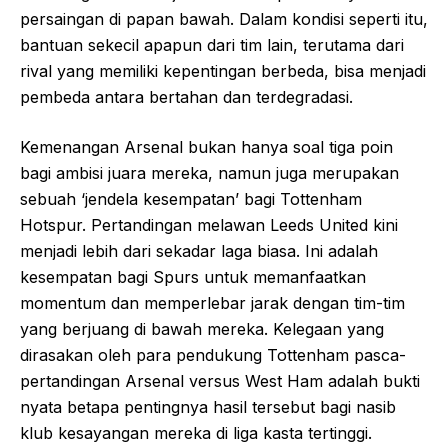
persaingan di papan bawah. Dalam kondisi seperti itu,
bantuan sekecil apapun dari tim lain, terutama dari
rival yang memiliki kepentingan berbeda, bisa menjadi
pembeda antara bertahan dan terdegradasi.
Kemenangan Arsenal bukan hanya soal tiga poin
bagi ambisi juara mereka, namun juga merupakan
sebuah ‘jendela kesempatan’ bagi Tottenham
Hotspur. Pertandingan melawan Leeds United kini
menjadi lebih dari sekadar laga biasa. Ini adalah
kesempatan bagi Spurs untuk memanfaatkan
momentum dan memperlebar jarak dengan tim-tim
yang berjuang di bawah mereka. Kelegaan yang
dirasakan oleh para pendukung Tottenham pasca-
pertandingan Arsenal versus West Ham adalah bukti
nyata betapa pentingnya hasil tersebut bagi nasib
klub kesayangan mereka di liga kasta tertinggi.