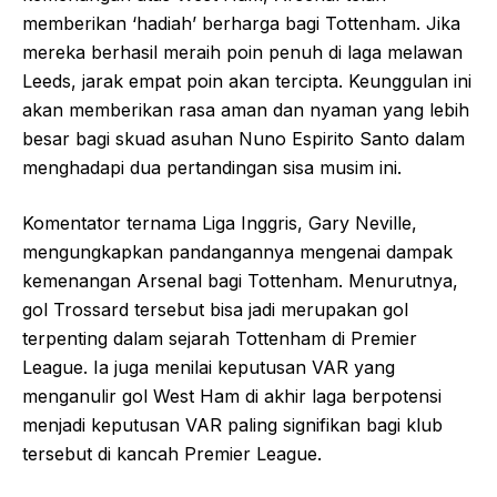
memberikan ‘hadiah’ berharga bagi Tottenham. Jika
mereka berhasil meraih poin penuh di laga melawan
Leeds, jarak empat poin akan tercipta. Keunggulan ini
akan memberikan rasa aman dan nyaman yang lebih
besar bagi skuad asuhan Nuno Espirito Santo dalam
menghadapi dua pertandingan sisa musim ini.
Komentator ternama Liga Inggris, Gary Neville,
mengungkapkan pandangannya mengenai dampak
kemenangan Arsenal bagi Tottenham. Menurutnya,
gol Trossard tersebut bisa jadi merupakan gol
terpenting dalam sejarah Tottenham di Premier
League. Ia juga menilai keputusan VAR yang
menganulir gol West Ham di akhir laga berpotensi
menjadi keputusan VAR paling signifikan bagi klub
tersebut di kancah Premier League.