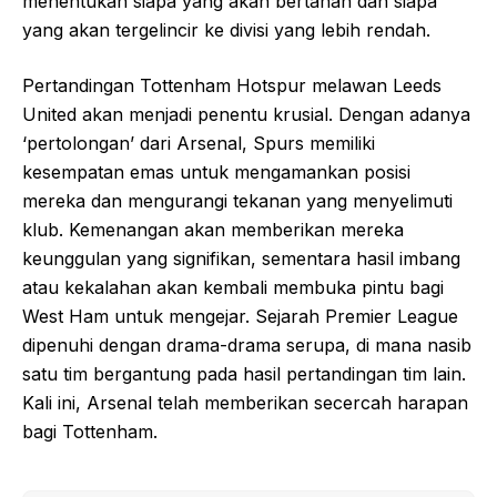
menentukan siapa yang akan bertahan dan siapa
yang akan tergelincir ke divisi yang lebih rendah.
Pertandingan Tottenham Hotspur melawan Leeds
United akan menjadi penentu krusial. Dengan adanya
‘pertolongan’ dari Arsenal, Spurs memiliki
kesempatan emas untuk mengamankan posisi
mereka dan mengurangi tekanan yang menyelimuti
klub. Kemenangan akan memberikan mereka
keunggulan yang signifikan, sementara hasil imbang
atau kekalahan akan kembali membuka pintu bagi
West Ham untuk mengejar. Sejarah Premier League
dipenuhi dengan drama-drama serupa, di mana nasib
satu tim bergantung pada hasil pertandingan tim lain.
Kali ini, Arsenal telah memberikan secercah harapan
bagi Tottenham.