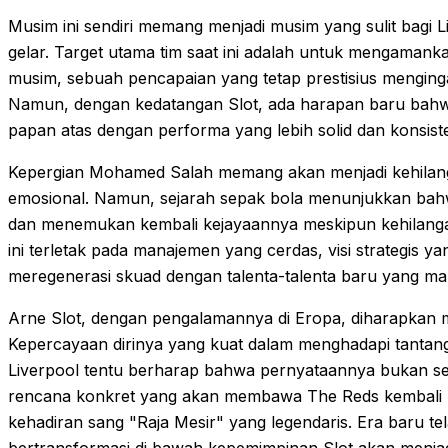
Musim ini sendiri memang menjadi musim yang sulit bagi L
gelar. Target utama tim saat ini adalah untuk mengamanka
musim, sebuah pencapaian yang tetap prestisius menginga
Namun, dengan kedatangan Slot, ada harapan baru bahwa 
papan atas dengan performa yang lebih solid dan konsist
Kepergian Mohamed Salah memang akan menjadi kehilang
emosional. Namun, sejarah sepak bola menunjukkan bah
dan menemukan kembali kejayaannya meskipun kehilangan
ini terletak pada manajemen yang cerdas, visi strategis
meregenerasi skuad dengan talenta-talenta baru yang ma
Arne Slot, dengan pengalamannya di Eropa, diharapkan
Kepercayaan dirinya yang kuat dalam menghadapi tantanga
Liverpool tentu berharap bahwa pernyataannya bukan sek
rencana konkret yang akan membawa The Reds kembali 
kehadiran sang "Raja Mesir" yang legendaris. Era baru te
bertransformasi di bawah kepemimpinan Slot akan menjadi