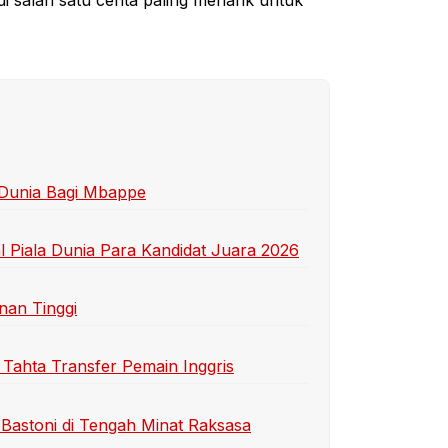
 Dunia Bagi Mbappe
 Piala Dunia Para Kandidat Juara 2026
nan Tinggi
 Tahta Transfer Pemain Inggris
Bastoni di Tengah Minat Raksasa