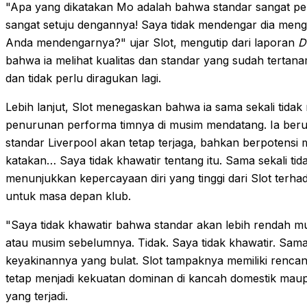
"Apa yang dikatakan Mo adalah bahwa standar sangat pe
sangat setuju dengannya! Saya tidak mendengar dia mengat
Anda mendengarnya?" ujar Slot, mengutip dari laporan
D
bahwa ia melihat kualitas dan standar yang sudah tertanam
dan tidak perlu diragukan lagi.
Lebih lanjut, Slot menegaskan bahwa ia sama sekali tida
penurunan performa timnya di musim mendatang. Ia ber
standar Liverpool akan tetap terjaga, bahkan berpotensi 
katakan… Saya tidak khawatir tentang itu. Sama sekali ti
menunjukkan kepercayaan diri yang tinggi dari Slot terhad
untuk masa depan klub.
"Saya tidak khawatir bahwa standar akan lebih rendah mu
atau musim sebelumnya. Tidak. Saya tidak khawatir. Sama
keyakinannya yang bulat. Slot tampaknya memiliki renca
tetap menjadi kekuatan dominan di kancah domestik maup
yang terjadi.