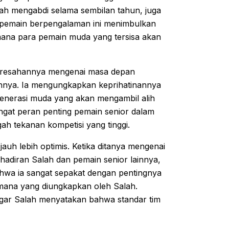
elah mengabdi selama sembilan tahun, juga
 pemain berpengalaman ini menimbulkan
imana para pemain muda yang tersisa akan
eresahannya mengenai masa depan
innya. Ia mengungkapkan keprihatinannya
generasi muda yang akan mengambil alih
ingat peran penting pemain senior dalam
ah tekanan kompetisi yang tinggi.
uh lebih optimis. Ketika ditanya mengenai
hadiran Salah dan pemain senior lainnya,
hwa ia sangat sepakat dengan pentingnya
imana yang diungkapkan oleh Salah.
gar Salah menyatakan bahwa standar tim