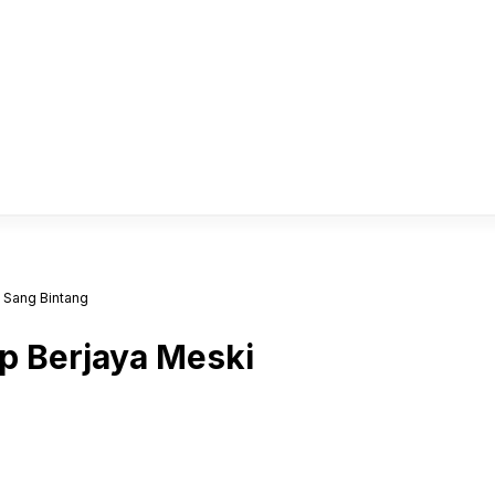
l Sang Bintang
ap Berjaya Meski