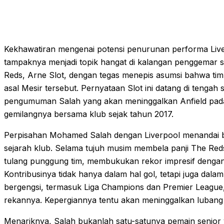
Kekhawatiran mengenai potensi penurunan performa Liv
tampaknya menjadi topik hangat di kalangan penggemar
Reds, Arne Slot, dengan tegas menepis asumsi bahwa ti
asal Mesir tersebut. Pernyataan Slot ini datang di tenga
pengumuman Salah yang akan meninggalkan Anfield pada 
gemilangnya bersama klub sejak tahun 2017.
Perpisahan Mohamed Salah dengan Liverpool menandai b
sejarah klub. Selama tujuh musim membela panji The Reds
tulang punggung tim, membukukan rekor impresif dengan
Kontribusinya tidak hanya dalam hal gol, tetapi juga dal
bergengsi, termasuk Liga Champions dan Premier League, s
rekannya. Kepergiannya tentu akan meninggalkan lubang b
Menariknya, Salah bukanlah satu-satunya pemain senior 