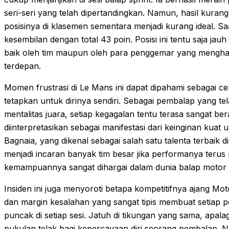
seri-seri yang telah dipertandingkan. Namun, hasil kura
posisinya di klasemen sementara menjadi kurang ideal. Sa
kesembilan dengan total 43 poin. Posisi ini tentu saja ja
baik oleh tim maupun oleh para penggemar yang menghara
terdepan.
Momen frustrasi di Le Mans ini dapat dipahami sebagai cer
tetapkan untuk dirinya sendiri. Sebagai pembalap yang tela
mentalitas juara, setiap kegagalan tentu terasa sangat be
diinterpretasikan sebagai manifestasi dari keinginan kuat
Bagnaia, yang dikenal sebagai salah satu talenta terbaik d
menjadi incaran banyak tim besar jika performanya teru
kemampuannya sangat dihargai dalam dunia balap motor 
Insiden ini juga menyoroti betapa kompetitifnya ajang M
dan margin kesalahan yang sangat tipis membuat setiap 
puncak di setiap sesi. Jatuh di tikungan yang sama, apalag
pukulan telak bagi kepercayaan diri seorang pembalap.