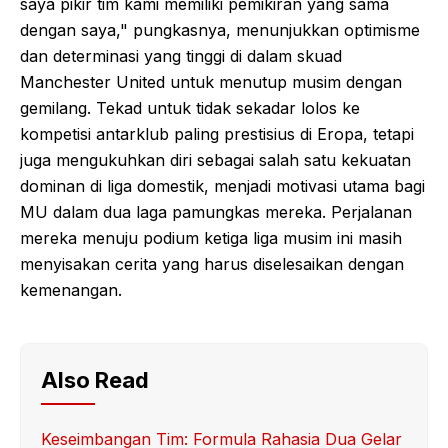
saya pikir tim kami memiliki pemikiran yang sama
dengan saya," pungkasnya, menunjukkan optimisme
dan determinasi yang tinggi di dalam skuad
Manchester United untuk menutup musim dengan
gemilang. Tekad untuk tidak sekadar lolos ke
kompetisi antarklub paling prestisius di Eropa, tetapi
juga mengukuhkan diri sebagai salah satu kekuatan
dominan di liga domestik, menjadi motivasi utama bagi
MU dalam dua laga pamungkas mereka. Perjalanan
mereka menuju podium ketiga liga musim ini masih
menyisakan cerita yang harus diselesaikan dengan
kemenangan.
Also Read
Keseimbangan Tim: Formula Rahasia Dua Gelar