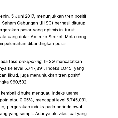
nin, 5 Juni 2017, menunjukkan tren positif
a Saham Gabungan (IHSG) berhasil ditutup
rgerakan pasar yang optimis ini turut
mata uang dolar Amerika Serikat. Mata uang
i pelemahan dibandingkan posisi
 Pada fase
preopening
, IHSG mencatatkan
ya ke level 5.747,891. Indeks LQ45, yang
n likuid, juga menunjukkan tren positif
ngka 960,532.
 kembali dibuka menguat. Indeks utama
poin atau 0,05%, mencapai level 5.745,031.
un, pergerakan indeks pada periode awal
ng yang sempit. Adanya aktivitas jual yang