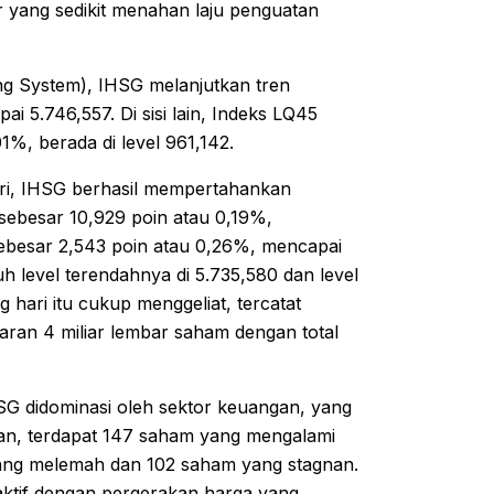
or yang sedikit menahan laju penguatan
g System), IHSG melanjutkan tren
i 5.746,557. Di sisi lain, Indeks LQ45
%, berada di level 961,142.
ri, IHSG berhasil mempertahankan
sebesar 10,929 poin atau 0,19%,
ebesar 2,543 poin atau 0,26%, mencapai
 level terendahnya di 5.735,580 dan level
g hari itu cukup menggeliat, tercatat
taran 4 miliar lembar saham dengan total
SG didominasi oleh sektor keuangan, yang
an, terdapat 147 saham yang mengalami
yang melemah dan 102 saham yang stagnan.
aktif dengan pergerakan harga yang