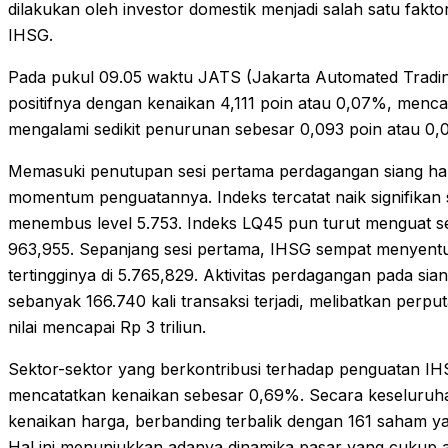
dilakukan oleh investor domestik menjadi salah satu fakt
IHSG.
Pada pukul 09.05 waktu JATS (Jakarta Automated Tradin
positifnya dengan kenaikan 4,111 poin atau 0,07%, mencapa
mengalami sedikit penurunan sebesar 0,093 poin atau 0,01
Memasuki penutupan sesi pertama perdagangan siang ha
momentum penguatannya. Indeks tercatat naik signifikan 
menembus level 5.753. Indeks LQ45 pun turut menguat s
963,955. Sepanjang sesi pertama, IHSG sempat menyentuh
tertingginya di 5.765,829. Aktivitas perdagangan pada sian
sebanyak 166.740 kali transaksi terjadi, melibatkan perpu
nilai mencapai Rp 3 triliun.
Sektor-sektor yang berkontribusi terhadap penguatan IH
mencatatkan kenaikan sebesar 0,69%. Secara keseluruh
kenaikan harga, berbanding terbalik dengan 161 saham 
Hal ini menunjukkan adanya dinamika pasar yang cukup 