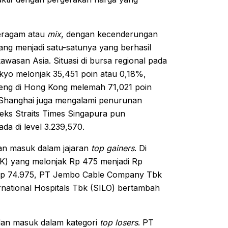
beragam atau
mix
, dengan kecenderungan
g menjadi satu-satunya yang berhasil
wasan Asia. Situasi di bursa regional pada
Tokyo melonjak 35,451 poin atau 0,18%,
Seng di Hong Kong melemah 71,021 poin
t Shanghai juga mengalami penurunan
eks Straits Times Singapura pun
da di level 3.239,570.
an masuk dalam jajaran
top gainers
. Di
K) yang melonjak Rp 475 menjadi Rp
Rp 74.975, PT Jembo Cable Company Tbk
national Hospitals Tbk (SILO) bertambah
dan masuk dalam kategori
top losers
. PT