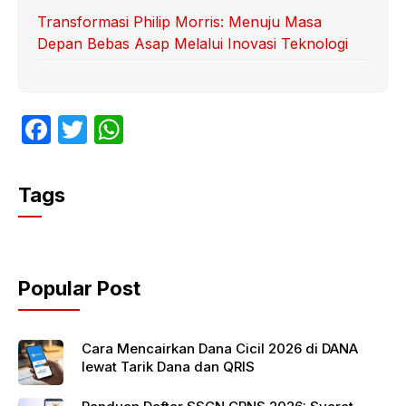
Transformasi Philip Morris: Menuju Masa
Depan Bebas Asap Melalui Inovasi Teknologi
F
T
W
a
w
h
c
itt
at
Tags
e
er
s
b
A
o
p
Popular Post
o
p
k
Cara Mencairkan Dana Cicil 2026 di DANA
lewat Tarik Dana dan QRIS