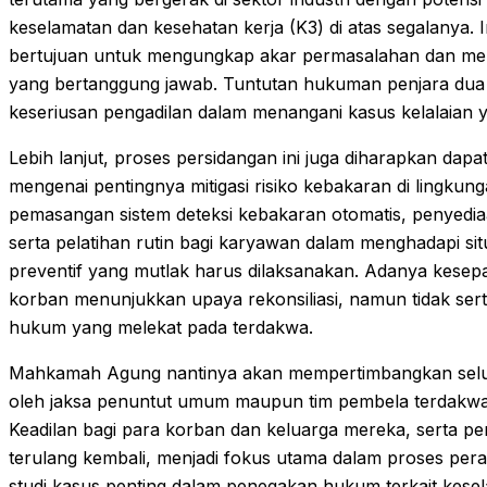
keselamatan dan kesehatan kerja (K3) di atas segalanya. I
bertujuan untuk mengungkap akar permasalahan dan memas
yang bertanggung jawab. Tuntutan hukuman penjara dua
keseriusan pengadilan dalam menangani kasus kelalaian 
Lebih lanjut, proses persidangan ini juga diharapkan da
mengenai pentingnya mitigasi risiko kebakaran di lingk
pemasangan sistem deteksi kebakaran otomatis, penyediaa
serta pelatihan rutin bagi karyawan dalam menghadapi sit
preventif yang mutlak harus dilaksanakan. Adanya kesep
korban menunjukkan upaya rekonsiliasi, namun tidak se
hukum yang melekat pada terdakwa.
Mahkamah Agung nantinya akan mempertimbangkan selur
oleh jaksa penuntut umum maupun tim pembela terdakwa
Keadilan bagi para korban dan keluarga mereka, serta pe
terulang kembali, menjadi fokus utama dalam proses perad
studi kasus penting dalam penegakan hukum terkait kesel