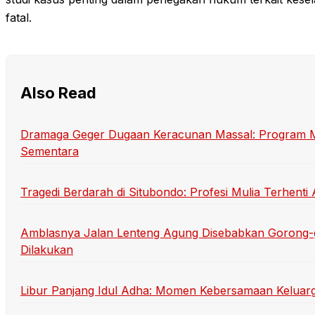
fatal.
Also Read
Dramaga Geger Dugaan Keracunan Massal: Program Mak
Sementara
Tragedi Berdarah di Situbondo: Profesi Mulia Terhen
Amblasnya Jalan Lenteng Agung Disebabkan Gorong-
Dilakukan
Libur Panjang Idul Adha: Momen Kebersamaan Keluarg