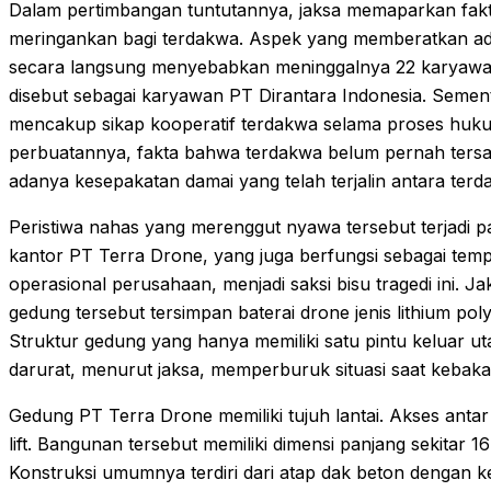
Dalam pertimbangan tuntutannya, jaksa memaparkan fak
meringankan bagi terdakwa. Aspek yang memberatkan a
secara langsung menyebabkan meninggalnya 22 karyawan
disebut sebagai karyawan PT Dirantara Indonesia. Sement
mencakup sikap kooperatif terdakwa selama proses huk
perbuatannya, fakta bahwa terdakwa belum pernah tersa
adanya kesepakatan damai yang telah terjalin antara ter
Peristiwa nahas yang merenggut nyawa tersebut terjadi 
kantor PT Terra Drone, yang juga berfungsi sebagai te
operasional perusahaan, menjadi saksi bisu tragedi ini.
gedung tersebut tersimpan baterai drone jenis lithium pol
Struktur gedung yang hanya memiliki satu pintu keluar ut
darurat, menurut jaksa, memperburuk situasi saat kebakar
Gedung PT Terra Drone memiliki tujuh lantai. Akses antar la
lift. Bangunan tersebut memiliki dimensi panjang sekitar 1
Konstruksi umumnya terdiri dari atap dak beton dengan ke