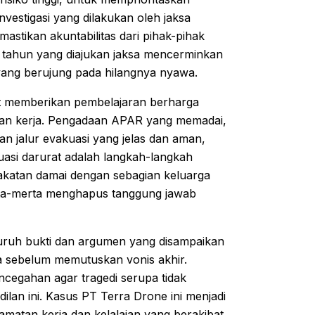
nvestigasi yang dilakukan oleh jaksa
tikan akuntabilitas dari pihak-pihak
 tahun yang diajukan jaksa mencerminkan
yang berujung pada hilangnya nyawa.
pat memberikan pembelajaran berharga
ungan kerja. Pengadaan APAR yang memadai,
n jalur evakuasi yang jelas dan aman,
uasi darurat adalah langkah-langkah
akatan damai dengan sebagian keluarga
rta-merta menghapus tanggung jawab
uh bukti dan argumen yang disampaikan
 sebelum memutuskan vonis akhir.
ncegahan agar tragedi serupa tidak
ilan ini. Kasus PT Terra Drone ini menjadi
amatan kerja dan kelalaian yang berakibat