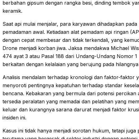
berbahan gipsum dengan rangka besi, dinding tembok yang
keramik.
Saat api mulai menjalar, para karyawan dihadapkan pada 
pemadaman awal. Ketiadaan alat pemadam api ringan (APA
dengan cepat membesar dan tidak terkendali, yang kemu
Drone menjadi korban jiwa. Jaksa mendakwa Michael Wisnu
474 ayat 3 atau Pasal 188 dari Undang-Undang Nomor 1
berkaitan dengan kelalaian yang berujung pada hilangny
Analisis mendalam terhadap kronologi dan faktor-faktor ya
menyoroti pentingnya kepatuhan terhadap standar kesel
bencana. Kebakaran yang bermula dari potensi percikan ap
tersedia peralatan yang memadai dan pelatihan yang mem
keluar dan kurangnya sarana darurat menjadi faktor kru
insiden ini.
Kasus ini tidak hanya menjadi sorotan hukum, tetapi juga
terutama yang bergerak di sektor industri dengan potensi 