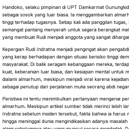
Handoko, selaku pimpinan di UPT Damkarmat Gunungkid
sebagai sosok yang luar biasa. Ia menggambarkan almarhu
tinggi terhadap tugasnya. Setiap kali ada panggilan tugas
semangat pantang menyerah untuk segera berangkat mela
yang membuat Rudi menjadi anggota yang sangat dihargai 
Kepergian Rudi Indratna menjadi pengingat akan pengab
yang kerap berhadapan dengan situasi berisiko tinggi de
masyarakat. Di balik seragam kebanggaan mereka, terdapa
kuat, keberanian luar biasa, dan kesiapan mental untuk 
dialami almarhum, meskipun menjadi viral karena kejadian
sebagai penutup dari perjalanan mulia seorang abdi negar
Peristiwa ini tentu menimbulkan pertanyaan mengenai pen
almarhum. Meskipun artikel sumber tidak merinci lebih la
Indratna sebelum insiden tersebut, fakta bahwa ia harus m
hingga meninggal dunia mengindikasikan adanya masalah 
alami sebelumnya atau yang muncul secara mendadak. Dalam