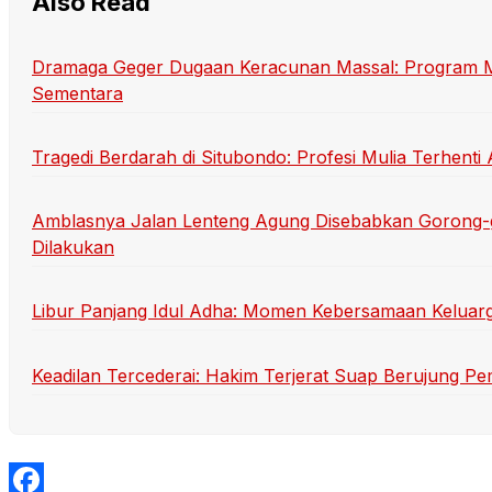
Also Read
Dramaga Geger Dugaan Keracunan Massal: Program Mak
Sementara
Tragedi Berdarah di Situbondo: Profesi Mulia Terhen
Amblasnya Jalan Lenteng Agung Disebabkan Gorong-
Dilakukan
Libur Panjang Idul Adha: Momen Kebersamaan Keluarg
Keadilan Tercederai: Hakim Terjerat Suap Berujung P