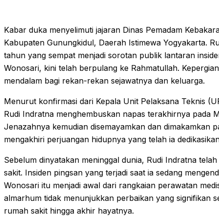
Kabar duka menyelimuti jajaran Dinas Pemadam Kebaka
Kabupaten Gunungkidul, Daerah Istimewa Yogyakarta. Rud
tahun yang sempat menjadi sorotan publik lantaran insid
Wonosari, kini telah berpulang ke Rahmatullah. Kepergi
mendalam bagi rekan-rekan sejawatnya dan keluarga.
Menurut konfirmasi dari Kepala Unit Pelaksana Teknis 
Rudi Indratna menghembuskan napas terakhirnya pada Ming
Jenazahnya kemudian disemayamkan dan dimakamkan pada
mengakhiri perjuangan hidupnya yang telah ia dedikasika
Sebelum dinyatakan meninggal dunia, Rudi Indratna telah 
sakit. Insiden pingsan yang terjadi saat ia sedang mengen
Wonosari itu menjadi awal dari rangkaian perawatan medi
almarhum tidak menunjukkan perbaikan yang signifikan sejak
rumah sakit hingga akhir hayatnya.