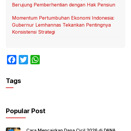
Berujung Pemberhentian dengan Hak Pensiun
Momentum Pertumbuhan Ekonomi Indonesia:
Gubernur Lemhannas Tekankan Pentingnya
Konsistensi Strategi
F
T
W
a
w
h
c
itt
at
Tags
e
er
s
b
A
o
p
Popular Post
o
p
k
Cara Mencairkan Dana Cicil 2026 di DANA