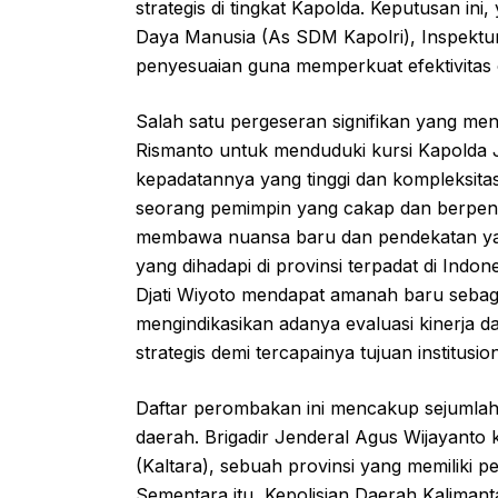
strategis di tingkat Kapolda. Keputusan in
Daya Manusia (As SDM Kapolri), Inspekt
penyesuaian guna memperkuat efektivitas 
Salah satu pergeseran signifikan yang men
Rismanto untuk menduduki kursi Kapolda J
kepadatannya yang tinggi dan kompleksita
seorang pemimpin yang cakap dan berpeng
membawa nuansa baru dan pendekatan yan
yang dihadapi di provinsi terpadat di Indon
Djati Wiyoto mendapat amanah baru sebaga
mengindikasikan adanya evaluasi kinerja
strategis demi tercapainya tujuan institusion
Daftar perombakan ini mencakup sejumlah 
daerah. Brigadir Jenderal Agus Wijayanto 
(Kaltara), sebuah provinsi yang memiliki 
Sementara itu, Kepolisian Daerah Kalimant