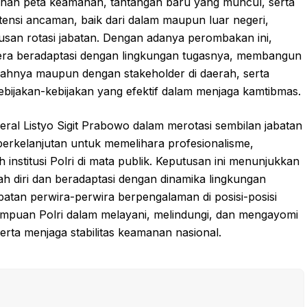
ubahan peta keamanan, tantangan baru yang muncul, serta
ensi ancaman, baik dari dalam maupun luar negeri,
usan rotasi jabatan. Dengan adanya perombakan ini,
gera beradaptasi dengan lingkungan tugasnya, membangun
wahnya maupun dengan stakeholder di daerah, serta
jakan-kebijakan yang efektif dalam menjaga kamtibmas.
ral Listyo Sigit Prabowo dalam merotasi sembilan jabatan
berkelanjutan untuk memelihara profesionalisme,
institusi Polri di mata publik. Keputusan ini menunjukkan
h diri dan beradaptasi dengan dinamika lingkungan
atan perwira-perwira berpengalaman di posisi-posisi
mpuan Polri dalam melayani, melindungi, dan mengayomi
erta menjaga stabilitas keamanan nasional.