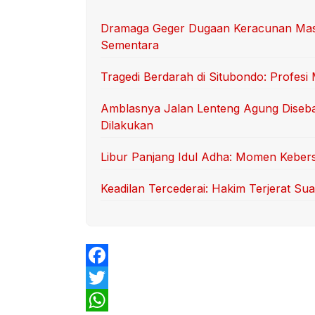
Dramaga Geger Dugaan Keracunan Massa
Sementara
Tragedi Berdarah di Situbondo: Profes
Amblasnya Jalan Lenteng Agung Diseb
Dilakukan
Libur Panjang Idul Adha: Momen Keber
Keadilan Tercederai: Hakim Terjerat S
F
a
T