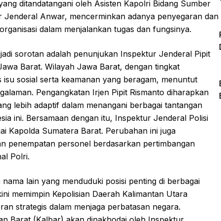
i, yang ditandatangani oleh Asisten Kapolri Bidang Sumber
ur Jenderal Anwar, mencerminkan adanya penyegaran dan
organisasi dalam menjalankan tugas dan fungsinya.
jadi sorotan adalah penunjukan Inspektur Jenderal Pipit
awa Barat. Wilayah Jawa Barat, dengan tingkat
s isu sosial serta keamanan yang beragam, menuntut
alaman. Pengangkatan Irjen Pipit Rismanto diharapkan
g lebih adaptif dalam menangani berbagai tantangan
esia ini. Bersamaan dengan itu, Inspektur Jenderal Polisi
i Kapolda Sumatera Barat. Perubahan ini juga
 dan penempatan personel berdasarkan pertimbangan
al Polri.
nama lain yang menduduki posisi penting di berbagai
kini memimpin Kepolisian Daerah Kalimantan Utara
peran strategis dalam menjaga perbatasan negara.
an Barat (Kalbar) akan dinakhodai oleh Inspektur