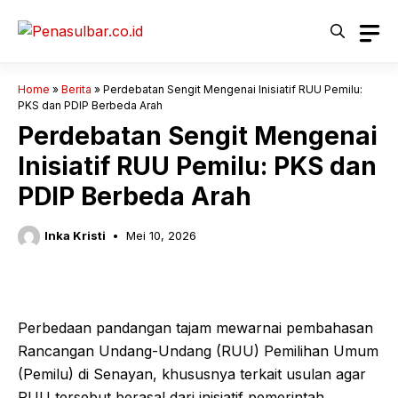
Langsung
ke
isi
Home
»
Berita
»
Perdebatan Sengit Mengenai Inisiatif RUU Pemilu:
PKS dan PDIP Berbeda Arah
Perdebatan Sengit Mengenai
Inisiatif RUU Pemilu: PKS dan
PDIP Berbeda Arah
Inka Kristi
Mei 10, 2026
Perbedaan pandangan tajam mewarnai pembahasan
Rancangan Undang-Undang (RUU) Pemilihan Umum
(Pemilu) di Senayan, khususnya terkait usulan agar
RUU tersebut berasal dari inisiatif pemerintah.