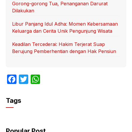
Gorong-gorong Tua, Penanganan Darurat
Dilakukan
Libur Panjang Idul Adha: Momen Kebersamaan
Keluarga dan Cerita Unik Pengunjung Wisata
Keadilan Tercederai: Hakim Terjerat Suap
Berujung Pemberhentian dengan Hak Pensiun
F
T
W
a
w
h
c
itt
at
Tags
e
er
s
b
A
o
p
Popular Post