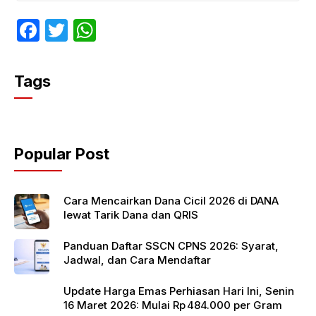
F
T
W
a
w
h
c
itt
at
Tags
e
er
s
b
A
o
p
Popular Post
o
p
k
Cara Mencairkan Dana Cicil 2026 di DANA
lewat Tarik Dana dan QRIS
Panduan Daftar SSCN CPNS 2026: Syarat,
Jadwal, dan Cara Mendaftar
Update Harga Emas Perhiasan Hari Ini, Senin
16 Maret 2026: Mulai Rp 484.000 per Gram