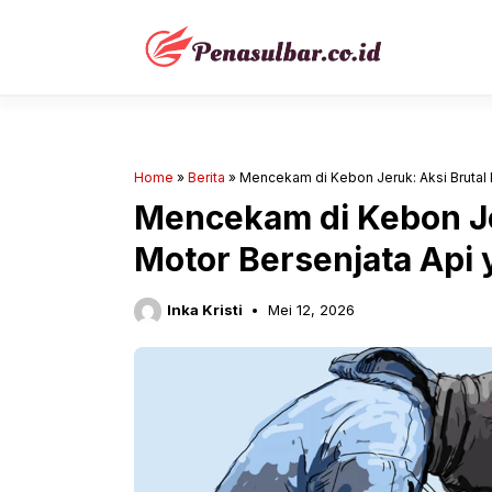
Langsung
ke
isi
Home
»
Berita
»
Mencekam di Kebon Jeruk: Aksi Brutal
Mencekam di Kebon Je
Motor Bersenjata Api
Inka Kristi
Mei 12, 2026