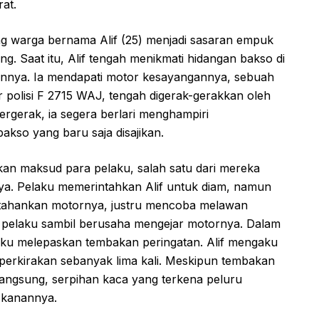
at.
ang warga bernama Alif (25) menjadi sasaran empuk
g. Saat itu, Alif tengah menikmati hidangan bakso di
annya. Ia mendapati motor kesayangannya, sebuah
olisi F 2715 WAJ, tengah digerak-gerakkan oleh
 tergerak, ia segera berlari menghampiri
kso yang baru saja disajikan.
kan maksud para pelaku, salah satu dari mereka
ya. Pelaku memerintahkan Alif untuk diam, namun
rtahankan motornya, justru mencoba melawan
 pelaku sambil berusaha mengejar motornya. Dalam
aku melepaskan tembakan peringatan. Alif mengaku
iperkirakan sebanyak lima kali. Meskipun tembakan
langsung, serpihan kaca yang terkena peluru
 kanannya.