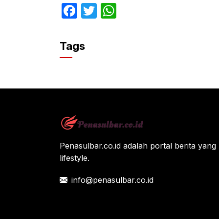
F
T
W
a
w
h
c
itt
at
Tags
e
er
s
b
A
o
p
o
p
k
Penasulbar.co.id adalah portal berita yang 
lifestyle.
info@penasulbar.co.id