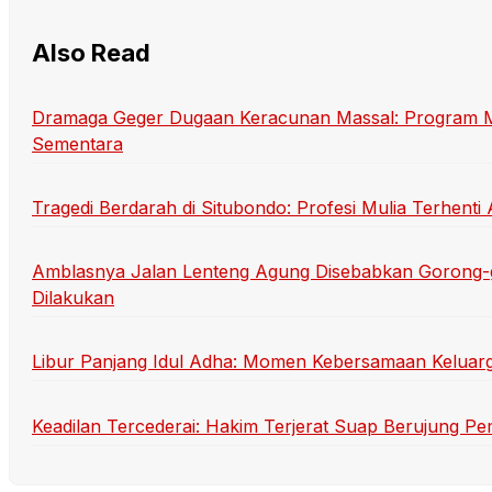
Also Read
Dramaga Geger Dugaan Keracunan Massal: Program Mak
Sementara
Tragedi Berdarah di Situbondo: Profesi Mulia Terhen
Amblasnya Jalan Lenteng Agung Disebabkan Gorong-
Dilakukan
Libur Panjang Idul Adha: Momen Kebersamaan Keluarg
Keadilan Tercederai: Hakim Terjerat Suap Berujung P