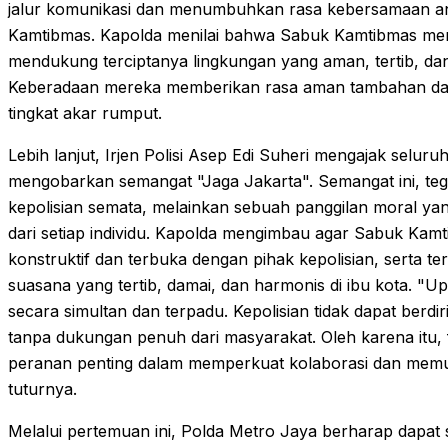
jalur komunikasi dan menumbuhkan rasa kebersamaan anta
Kamtibmas. Kapolda menilai bahwa Sabuk Kamtibmas memil
mendukung terciptanya lingkungan yang aman, tertib, dan 
Keberadaan mereka memberikan rasa aman tambahan dan me
tingkat akar rumput.
Lebih lanjut, Irjen Polisi Asep Edi Suheri mengajak selu
mengobarkan semangat "Jaga Jakarta". Semangat ini, te
kepolisian semata, melainkan sebuah panggilan moral ya
dari setiap individu. Kapolda mengimbau agar Sabuk Kam
konstruktif dan terbuka dengan pihak kepolisian, serta t
suasana yang tertib, damai, dan harmonis di ibu kota. "
secara simultan dan terpadu. Kepolisian tidak dapat berdi
tanpa dukungan penuh dari masyarakat. Oleh karena itu, 
peranan penting dalam memperkuat kolaborasi dan memup
tuturnya.
Melalui pertemuan ini, Polda Metro Jaya berharap dapa