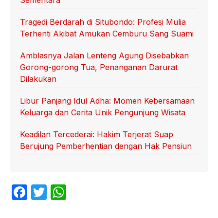
Sementara
Tragedi Berdarah di Situbondo: Profesi Mulia
Terhenti Akibat Amukan Cemburu Sang Suami
Amblasnya Jalan Lenteng Agung Disebabkan
Gorong-gorong Tua, Penanganan Darurat
Dilakukan
Libur Panjang Idul Adha: Momen Kebersamaan
Keluarga dan Cerita Unik Pengunjung Wisata
Keadilan Tercederai: Hakim Terjerat Suap
Berujung Pemberhentian dengan Hak Pensiun
F
T
W
a
w
h