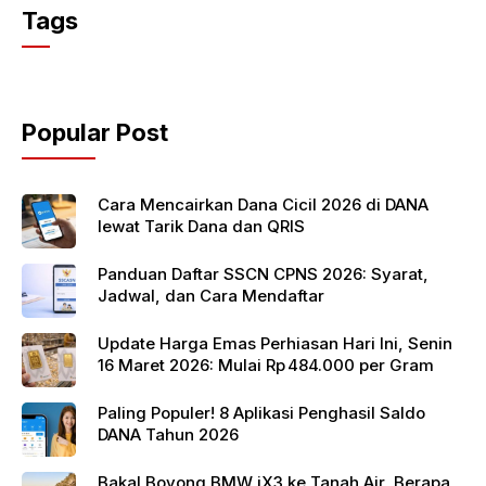
c
itt
at
Tags
e
er
s
b
A
o
p
Popular Post
o
p
k
Cara Mencairkan Dana Cicil 2026 di DANA
lewat Tarik Dana dan QRIS
Panduan Daftar SSCN CPNS 2026: Syarat,
Jadwal, dan Cara Mendaftar
Update Harga Emas Perhiasan Hari Ini, Senin
16 Maret 2026: Mulai Rp 484.000 per Gram
Paling Populer! 8 Aplikasi Penghasil Saldo
DANA Tahun 2026
Bakal Boyong BMW iX3 ke Tanah Air, Berapa