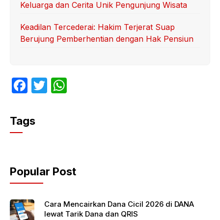
Keluarga dan Cerita Unik Pengunjung Wisata
Keadilan Tercederai: Hakim Terjerat Suap
Berujung Pemberhentian dengan Hak Pensiun
F
T
W
a
w
h
c
itt
at
Tags
e
er
s
b
A
o
p
Popular Post
o
p
k
Cara Mencairkan Dana Cicil 2026 di DANA
lewat Tarik Dana dan QRIS