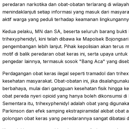
peredaran narkotika dan obat-obatan terlarang di wilaya
menindaklanjuti setiap informasi yang masuk dari masyarak
aktif warga yang peduli terhadap keamanan lingkunganny
Kedua pelaku, MN dan SA, beserta seluruh barang bukti 
trihexyphenidyl, kini telah dibawa ke Mapolsek Bojongsar
pengembangan lebih lanjut. Pihak kepolisian akan terus
motif di balik peredaran obat keras ini, serta upaya un
pengedar lainnya, termasuk sosok "Bang Aca" yang dise
Perdagangan obat keras ilegal seperti tramadol dan trih
kesehatan masyarakat. Obat-obatan ini, jika disalahgun
berbahaya, mulai dari gangguan kesehatan fisik hingga k
obat pereda nyeri opioid yang hanya boleh dikonsumsi d
Sementara itu, trihexyphenidyl adalah obat yang digunak
Parkinson dan efek samping ekstrapiramidal akibat obat 
golongan obat keras yang peredarannya sangat dibatasi d