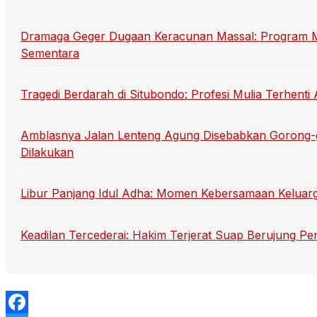
Dramaga Geger Dugaan Keracunan Massal: Program Mak
Sementara
Tragedi Berdarah di Situbondo: Profesi Mulia Terhen
Amblasnya Jalan Lenteng Agung Disebabkan Gorong-
Dilakukan
Libur Panjang Idul Adha: Momen Kebersamaan Keluarg
Keadilan Tercederai: Hakim Terjerat Suap Berujung P