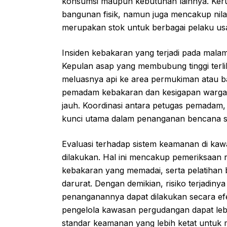
konsumsi maupun kebutuhan lainnya. Kerug
bangunan fisik, namun juga mencakup nilai
merupakan stok untuk berbagai pelaku us
Insiden kebakaran yang terjadi pada malam 
Kepulan asap yang membubung tinggi terli
meluasnya api ke area permukiman atau ba
pemadam kebakaran dan kesigapan warga, ap
jauh. Koordinasi antara petugas pemadam,
kunci utama dalam penanganan bencana sep
Evaluasi terhadap sistem keamanan di ka
dilakukan. Hal ini mencakup pemeriksaan rut
kebakaran yang memadai, serta pelatihan 
darurat. Dengan demikian, risiko terjadinya 
penanganannya dapat dilakukan secara efek
pengelola kawasan pergudangan dapat le
standar keamanan yang lebih ketat untuk m