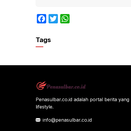
F
T
W
a
w
h
c
itt
at
Tags
e
er
s
b
A
o
p
o
p
k
Penasulbar.co.id adalah portal berita yang 
lifestyle.
info@penasulbar.co.id