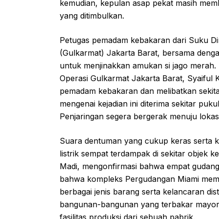
kemudian, kepulan asap pekat masih memb
yang ditimbulkan.
Petugas pemadam kebakaran dari Suku D
(Gulkarmat) Jakarta Barat, bersama denga
untuk menjinakkan amukan si jago merah. 
Operasi Gulkarmat Jakarta Barat, Syaiful
pemadam kebakaran dan melibatkan sekit
mengenai kejadian ini diterima sekitar puk
Penjaringan segera bergerak menuju lokasi, 
Suara dentuman yang cukup keras serta kil
listrik sempat terdampak di sekitar objek
Madi, mengonfirmasi bahwa empat gudang m
bahwa kompleks Pergudangan Miami meman
berbagai jenis barang serta kelancaran dis
bangunan-bangunan yang terbakar mayori
fasilitas produksi dari sebuah pabrik.