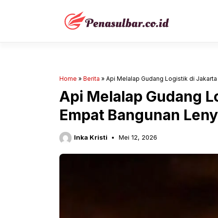
Langsung
ke
isi
Home
»
Berita
»
Api Melalap Gudang Logistik di Jakart
Api Melalap Gudang Log
Empat Bangunan Len
Inka Kristi
Mei 12, 2026