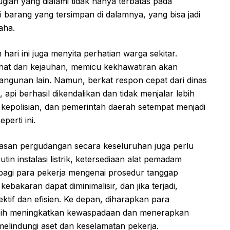
ian yang dialami tidak hanya terbatas pada
 barang yang tersimpan di dalamnya, yang bisa jadi
aha.
hari ini juga menyita perhatian warga sekitar.
hat dari kejauhan, memicu kekhawatiran akan
ngunan lain. Namun, berkat respon cepat dari dinas
i berhasil dikendalikan dan tidak menjalar lebih
 kepolisian, dan pemerintah daerah setempat menjadi
erti ini.
wasan pergudangan secara keseluruhan juga perlu
in instalasi listrik, ketersediaan alat pemadam
bagi para pekerja mengenai prosedur tanggap
kebakaran dapat diminimalisir, dan jika terjadi,
tif dan efisien. Ke depan, diharapkan para
bih meningkatkan kewaspadaan dan menerapkan
elindungi aset dan keselamatan pekerja.